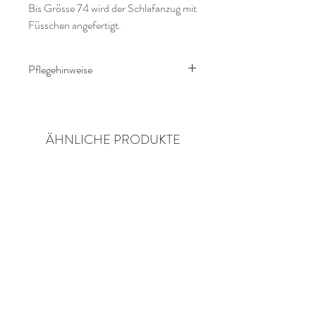
Bis Grösse 74 wird der Schlafanzug mit
Füsschen angefertigt.
Pflegehinweise
Waschanleitung:
Bitte von links bei 30 Grad waschen.
Kein Trockner und bleichen.
ÄHNLICHE PRODUKTE