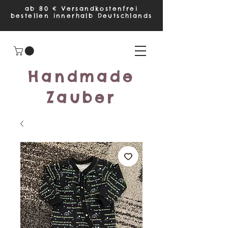
ab 80 € Versandkostenfrei
bestellen innerhalb Deutschlands
Handmade
Zauber