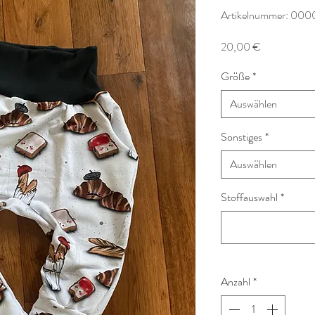
Artikelnummer: 000
Preis
20,00 €
Größe
*
Auswählen
Sonstiges
*
Auswählen
Stoffauswahl
*
Anzahl
*