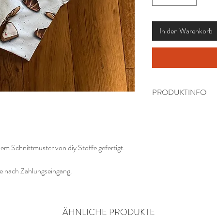
In den Warenkorb
PRODUKTINFO
Waschanleitung:
Bitte von links bei 3
bleichen.
m Schnittmuster von diy Stoffe gefertigt.
ge nach Zahlungseingang.
ÄHNLICHE PRODUKTE