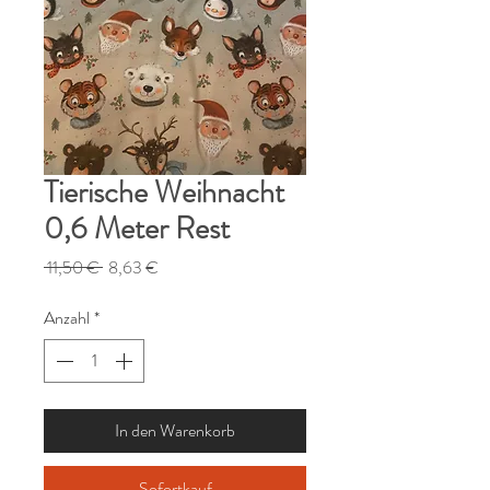
Tierische Weihnacht
0,6 Meter Rest
Standardpreis
Sale-
 11,50 € 
8,63 €
Preis
Anzahl
*
In den Warenkorb
Sofortkauf