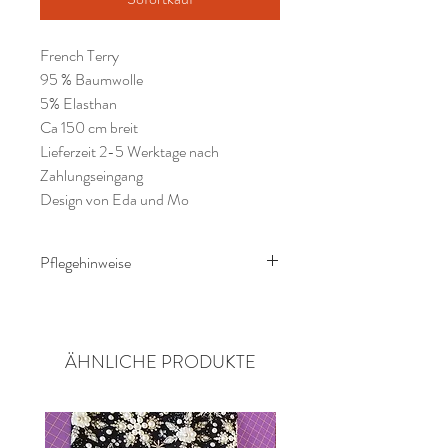
French Terry
95 % Baumwolle
5% Elasthan
Ca 150 cm breit
Lieferzeit 2-5 Werktage nach
Zahlungseingang
Design von Eda und Mo
Pflegehinweise
Waschanleitung;
Bei 30 grad von links im
Schonprogramm. Kein Trockner und
ÄHNLICHE PRODUKTE
kein bleichen.