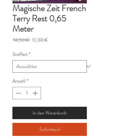
Magische Zeit French
Terry Rest 0,65
Meter
Standardpreis
Sale-
 14,50 € 
10,88 €
Preis
Stoffart
*
Anzahl
*
In den Warenkorb
Sofortkauf